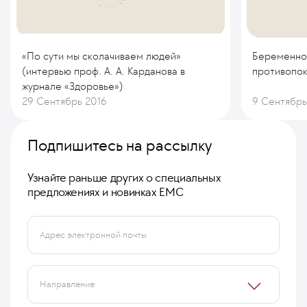
«По сути мы сколачиваем людей»
Беременнос
(интервью проф. А. А. Карданова в
противопок
журнале «Здоровье»)
29 Сентябрь 2016
9 Сентябрь
Подпишитесь на рассылку
Узнайте раньше других о специальных
предложениях и новинках ЕМС
Адрес электронной почты
Направление