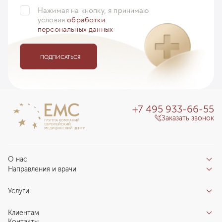
Нажимая на кнопку, я принимаю
условия
обработки
персональных данных
ПОДПИСАТЬСЯ
+7 495 933-66-55
Заказать звонок
О нас
Направления и врачи
Отзывы пациентов
Врачи
О клинике
Услуги
Направления
Благотворительный фонд «Благодеяние»
Услуги
Центры компетенций
Клиентам
Новости
Индивидуальный план здоровья
Контакты