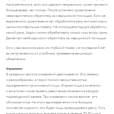
Наложение жгута, если оно сделано неправильно, может принести
больше вреда, чем пользы. После остановки кровотечения
незамедлительно обратитесь за медицинской помощью. Если же
выраженного кровотечения нет, обработайте рану антисептиками,
наложите стерильную повязку. Не используете йод для обработки
самой раны, йодом можно обрабатывать только кожу вокруг раны.
Далее при необходимости обратитесь за медицинской помощью.
Если у вас возникла рана или глубокий порез, и в последние 5 лет
вы не прививались от столбняка, проведение вакцинации
обязательно.
Отравления
В праздники частота отравлений увеличивается. Это связано
с разнообразием, а порой полной несочитаемостью
одновременно принимаемой пищи. Жирная пища в сочетании
с алкоголем может вызвать реактивные изменения в желудке,
поджелудочной железе. При отравлении самое важное - это
обильное питье. Не стоит единовременно пить большое
количество жидкости, это будет лишь провоцировать рвоту. Пить
нужно малыми глотками, выпивая стакан в течение 20-30 минут.