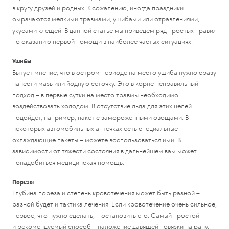
в кругу друзей и родных. К сожалению, иногда праздники
омрачаются мелкими травмами, ушибами или отравлениями,
укусами клещей. В данной статье мы приведем ряд простых правил
по оказанию первой помощи в наиболее частых ситуациях.
Ушибы
Бытует мнение, что в остром периоде на место ушиба нужно сразу
нанести мазь или йодную сеточку. Это в корне неправильный
подход – в первые сутки на место травмы необходимо
воздействовать холодом. В отсутствие льда для этих целей
подойдет, например, пакет с замороженными овощами. В
некоторых автомобильных аптечках есть специальные
охлаждающие пакеты – можете воспользоваться ими. В
зависимости от тяжести состояния в дальнейшем вам может
понадобиться медицинская помощь.
Порезы
Глубина пореза и степень кровотечения может быть разной –
разной будет и тактика лечения. Если кровотечение очень сильное,
первое, что нужно сделать, – остановить его. Самый простой
и рекомендуемый способ – наложение давящей повязки на рану.