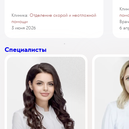
Клин
Клиника:
Отделение скорой и неотложной
пом
помощи
Врач
3 июня 2026
6 ап
Специалисты