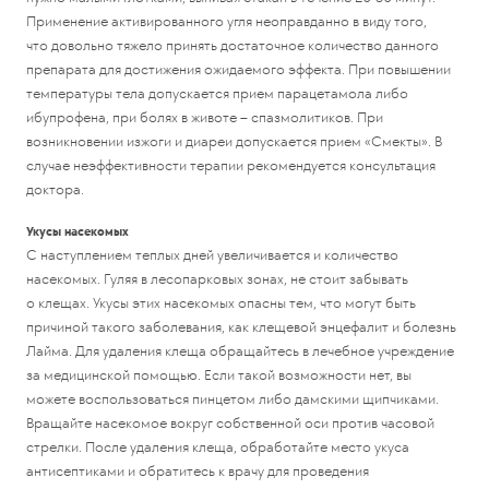
Применение активированного угля неоправданно в виду того,
что довольно тяжело принять достаточное количество данного
препарата для достижения ожидаемого эффекта. При повышении
температуры тела допускается прием парацетамола либо
ибупрофена, при болях в животе – спазмолитиков. При
возникновении изжоги и диареи допускается прием «Смекты». В
случае неэффективности терапии рекомендуется консультация
доктора.
Укусы насекомых
С наступлением теплых дней увеличивается и количество
насекомых. Гуляя в лесопарковых зонах, не стоит забывать
о клещах. Укусы этих насекомых опасны тем, что могут быть
причиной такого заболевания, как клещевой энцефалит и болезнь
Лайма. Для удаления клеща обращайтесь в лечебное учреждение
за медицинской помощью. Если такой возможности нет, вы
можете воспользоваться пинцетом либо дамскими щипчиками.
Вращайте насекомое вокруг собственной оси против часовой
стрелки. После удаления клеща, обработайте место укуса
антисептиками и обратитесь к врачу для проведения