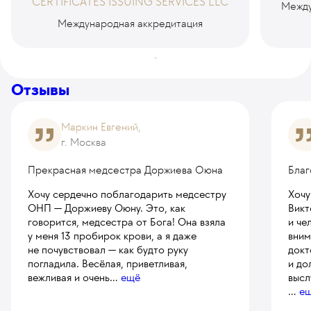
CERTIFICATES ISSUING SERVICES LLC
Между
Международная аккредитация
Отзывы
Маркин Евгений,
г. Москва
Прекрасная медсестра Доржиева Оюна
Благ
Хочу сердечно поблагодарить медсестру
Хочу
ОНП — Доржиеву Оюну. Это, как
Викт
говорится, медсестра от Бога! Она взяла
и че
у меня 13 пробирок крови, а я даже
вним
не почувствовал — как будто руку
докт
погладила. Весёлая, приветливая,
и до
вежливая и очень
...
ещё
высл
...
е