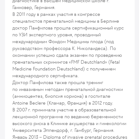
диагностике в Высшей медицинской школе г.
Ганновер, Германия.
В 2011 году в рамках участия в конгрессе
специалистов пренатальной медицины в Берлине
доктор Панфилова прошла сертификационный курс
по УЗИ экспертного уровня, проводимый
международным Фондом Медицины плода (под
руководством профессора К. Николаидеса). По
окончании успешно сдала экзамен по проведению
пренатальных скринингов «FMF Deutchland» (Fetal
Medicine Foundation Deutschland) с получением
международного сертификата.
Доктор Панфилова также прошла тренинг
по инвазивным методам пренатальной диагностики
(амниоцентез, биопсия хориона) в госпитале
Antoine Beclere (Кламар, Франция) в 2012 году.
В 2007 г. принимала участие в образовательной
лекционной программе по ведению беременности
высокого риска в Клинике акушерства и гинекологии
Университета Эппендорф, г. Гамбург, Германия.
Январь 2013 – Diploma of invasive prenatal procedures