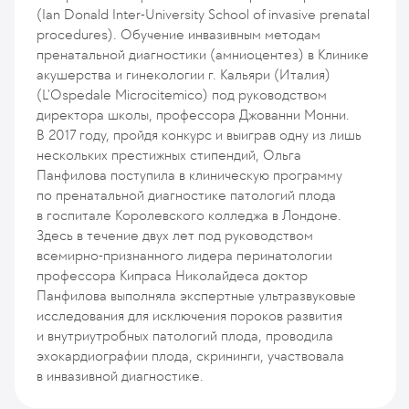
(Ian Donald Inter-University School of invasive prenatal
procedures). Обучение инвазивным методам
пренатальной диагностики (амниоцентез) в Клинике
акушерства и гинекологии г. Кальяри (Италия)
(L'Ospedale Microcitemico) под руководством
директора школы, профессора Джованни Монни.
В 2017 году, пройдя конкурс и выиграв одну из лишь
нескольких престижных стипендий, Ольга
Панфилова поступила в клиническую программу
по пренатальной диагностике патологий плода
в госпитале Королевского колледжа в Лондоне.
Здесь в течение двух лет под руководством
всемирно-признанного лидера перинатологии
профессора Кипраса Николайдеса доктор
Панфилова выполняла экспертные ультразвуковые
исследования для исключения пороков развития
и внутриутробных патологий плода, проводила
эхокардиографии плода, скрининги, участвовала
в инвазивной диагностике.