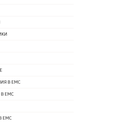
Й
ИКИ
Е
ИЯ В EMC
 В EMC
В EMC