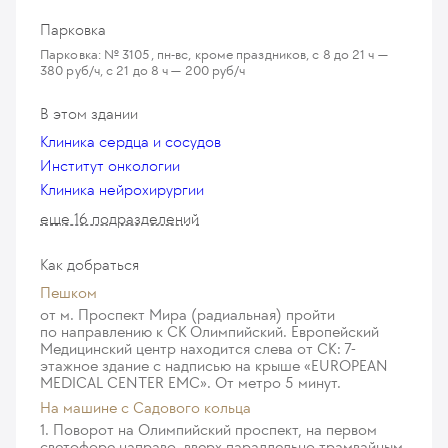
Парковка
Парковка: № 3105, пн-вс, кроме праздников, с 8 до 21 ч —
380 руб/ч, с 21 до 8 ч — 200 руб/ч
В этом здании
Клиника сердца и сосудов
Институт онкологии
Клиника нейрохирургии
еще 16 подразделений
Как добраться
Пешком
от м. Проспект Мира (радиальная) пройти
по направлению к СК Олимпийский. Европейский
Медицинский центр находится слева от СК: 7-
этажное здание с надписью на крыше «EUROPEAN
MEDICAL CENTER EMC». От метро 5 минут.
На машине c Садового кольца
1. Поворот на Олимпийский проспект, на первом
светофоре направо, вверх параллельно трамвайным