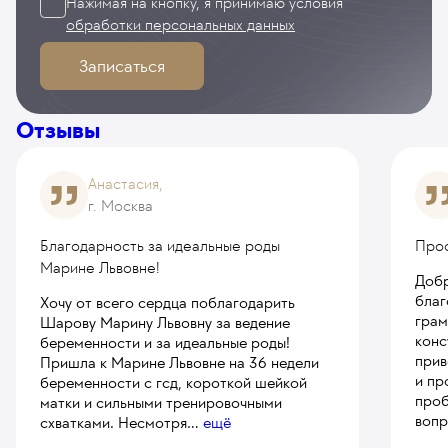
Нажимая на кнопку, я принимаю
условия
обработки персональных данных
Записаться
Отзывы
Анастасия,
г. Москва
Благодарность за идеальные роды
Про
Марине Львовне!
Добр
благ
Хочу от всего сердца поблагодарить
грам
Шарову Марину Львовну за ведение
конс
беременности и за идеальные роды!
прив
Пришла к Марине Львовне на 36 недели
и пр
беременности с гсд, короткой шейкой
проб
матки и сильными тренировочными
вопр
схватками. Несмотря
...
ещё