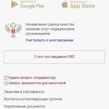
Лицензии и сертификаты
Вопросы и ответы
Вакцинация
Сотрудничество
Статьи
Стационар
Локальный этический комитет
Прикрепление к EMC
Дистанционные услуги
Инвесторам
Истории лечения
ВЛЭК
Независимая оценка качества
Программы привилегий
Прайс-лист
оказания услуг медицинскими
организациями
Подарочный сертификат EMC
Участвовать в анкетировании
Медицинский туризм
Стать поставщиком ЕМС
Задать вопрос гендиректору
Запрос документов для налоговой
Лицензии и сертификаты
Контакты контролирующих органов
Нормативные документы