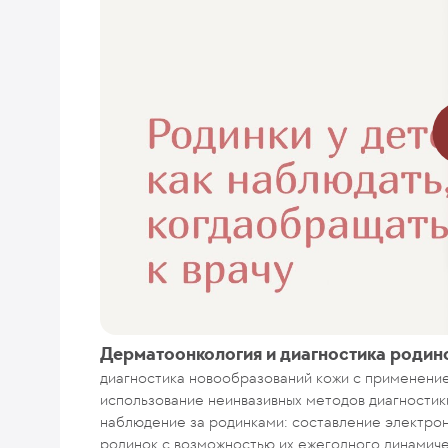
Дерматоонкология и диагностика родин
диагностика новообразований кожи с применени
использование неинвазивных методов диагностик
наблюдение за родинками: составление электро
родинок с возможностью их ежегодного динамиче