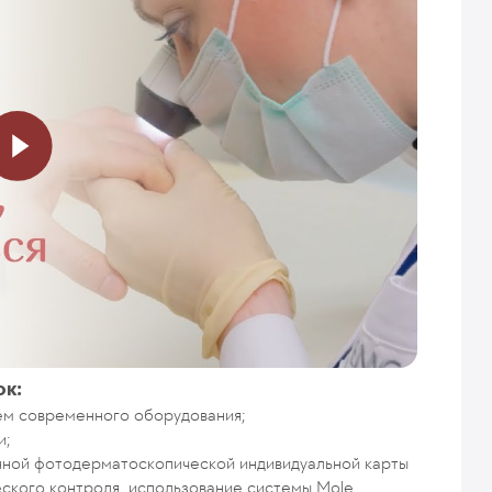
ок:
ем современного оборудования;
и;
нной фотодерматоскопической индивидуальной карты
ского контроля, использование системы Mole