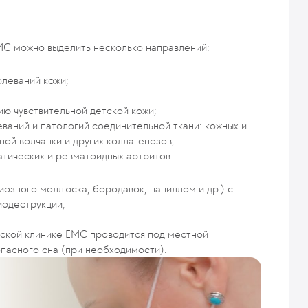
МС можно выделить несколько направлений:
олеваний кожи;
ию чувствительной детской кожи;
ваний и патологий соединительной ткани: кожных и
ой волчанки и других коллагенозов;
тических и ревматоидных артритов.
иозного моллюска, бородавок, папиллом и др.) c
иодеструкции;
тской клинике ЕМС проводится под местной
пасного сна (при необходимости).