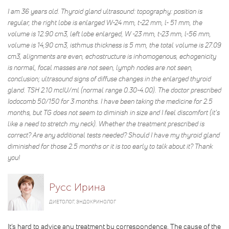
I am 36 years old. Thyroid gland ultrasound: topography: position is
regular, the right lobe is enlarged W-24 mm, t-22 mm, l- 51 mm, the
volume is 12.90 cm3, left lobe enlarged, W -23 mm, t-23 mm, l-56 mm,
volume is 14,90 cm3, isthmus thickness is 5 mm, the total volume is 27.09
cm3, alignments are even, echostructure is inhomogenous, echogenicity
is normal, focal masses are not seen, lymph nodes are not seen,
conclusion; ultrasound signs of diffuse changes in the enlarged thyroid
gland. TSH 2.10 mcIU/ml (normal range 0.30-4.00). The doctor prescribed
Iodocomb 50/150 for 3 months. I have been taking the medicine for 2.5
months, but TG does not seem to diminish in size and I feel discomfort (it’s
like a need to stretch my neck). Whether the treatment prescribed is
correct? Are any additional tests needed? Should I have my thyroid gland
diminished for those 2.5 months or it is too early to talk about it? Thank
you!
Русс Ирина
ДИЕТОЛОГ, ЭНДОКРИНОЛОГ
It's hard to advice any treatment by correspondence. The cause of the