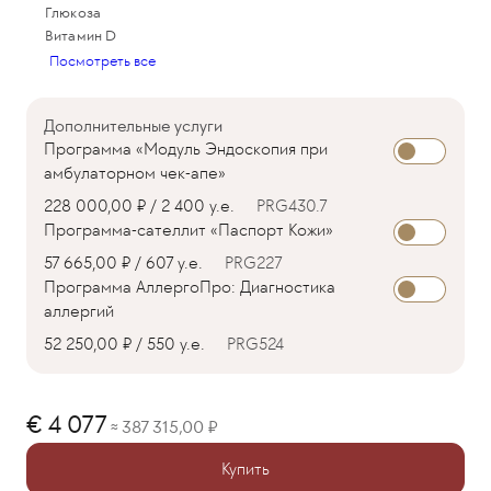
Глюкоза
Витамин D
Посмотреть все
Дополнительные услуги
Программа «Модуль Эндоскопия при
амбулаторном чек-апе»
228 000,00 ₽ / 2 400 у.е.
PRG430.7
Программа-сателлит «Паспорт Кожи»
57 665,00 ₽ / 607 у.е.
PRG227
Программа АллергоПро: Диагностика
аллергий
52 250,00 ₽ / 550 у.е.
PRG524
4 077
387 315,00
≈
Купить