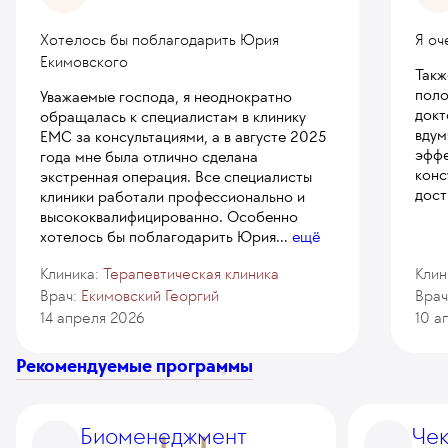
Хотелось бы поблагодарить Юрия
Я оч
Екимовского
Такж
поло
Уважаемые господа, я неоднократно
докт
обращалась к специалистам в клинику
вдум
ЕМС за консультациями, а в августе 2025
эффе
года мне была отлично сделана
конс
экстренная операция. Все специалисты
дост
клиники работали профессионально и
высококвалифицированно. Особенно
хотелось бы поблагодарить Юрия
...
ещё
Клиника:
Терапевтическая клиника
Клин
Врач:
Екимовский Георгий
Врач
14 апреля 2026
10 а
Рекомендуемые программы
Биоменеджмент
Чек