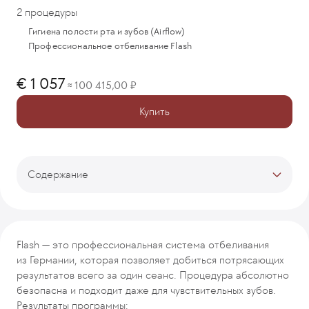
2 процедуры
Гигиена полости рта и зубов (Airflow)
Профессиональное отбеливание Flash
1 057
100 415,00
≈
Купить
Содержание
Тарифы
Описание программы
Процесс лечения
Flash — это профессиональная система отбеливания
Врачи-кураторы
из Германии, которая позволяет добиться потрясающих
Отзывы
результатов всего за один сеанс. Процедура абсолютно
Рекомендуемые программы
безопасна и подходит даже для чувствительных зубов.
Результаты программы: