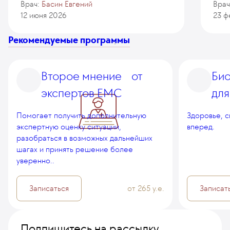
Врач:
Басин Евгений
Врач
12 июня 2026
23 ф
Рекомендуемые программы
Второе мнение от
Би
экспертов EMC
для
Помогает получить дополнительную
Здоровье, 
экспертную оценку ситуации,
вперед.
разобраться в возможных дальнейших
шагах и принять решение более
уверенно..
Записаться
от 265 у.е.
Записат
Подпишитесь на рассылку