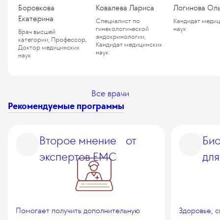
Боровкова
Ковалева Лариса
Логинова Ол
Екатерина
Специалист по
Кандидат медиц
гинекологической
наук
Врач высшей
эндокринологии,
категории, Профессор,
Кандидат медицинских
Доктор медицинских
наук
наук
Все врачи
Рекомендуемые программы
Второе мнение от
Би
экспертов EMC
для
Помогает получить дополнительную
Здоровье, 