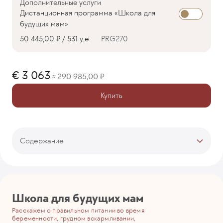
Дополнительные услуги
Дистанционная программа «Школа для
будущих мам»
50 445,00 ₽ / 531 у.е.
PRG270
3 063
290 985,00
≈
Купить
Содержание
Тарифы
Описание программы
Врачи-кураторы
Рекомендуемые программы
Школа для будущих мам
Расскажем о правильном питании во время
беременности, грудном вскармливании,