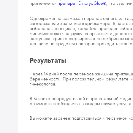
применяется
препарат EmbryoGlue
, что увелич
®
Одновременно возможен перенос одного или дву
заморожены и храниться в криокамере. В настоя
эмбрионов не в цикле, когда был проведен забор 
минимизировать нагрузку на организм и дополнит
наступила, криоконсервированные эмбрионы можн
женщине не придется повторно проходить этап с
Результаты
Через 14 дней после переноса женщина приглашае
беременности. При положительном результате мы
гинекологов.
В Клинике репродуктивной и пренатальной меди
стоимости необходимых в каждом случае услуг, а 
Вы можете заранее подготовиться к первичной к