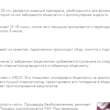
– 20 мм, делается инъекция препарата, необходимого для финаль
оторой из них забираются яйцеклетки и фолликулярная жидкость.
мает 10 -15 минут, после чего женщина просыпается и переход
коло 3 часов.
ают их качество, параллельно происходит сбор, очистка и под
хеме (к забранным яйцеклеткам добавляется суспензия со спе
сперматозоид вводится в отобранную яйцеклетку.
аем к ИКСИ. Это позволяет исследовать яйцеклетку на зрелос
ть лучший сперматозоид, гарантировать его попадание в яйцек
яет прогнозирование результатов.
полость матки. Процедура безболезненная, занимает
. Процесс контролируется УЗИ. При переносе