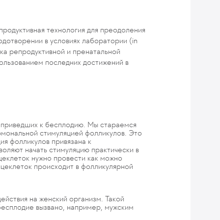
продуктивная технология для преодоления
одотворении в условиях лаборатории (in
ика репродуктивной и пренатальной
ользованием последних достижений в
, приведших к бесплодию. Мы стараемся
рмональной стимуляцией фолликулов. Это
ия фолликулов привязана к
воляют начать стимуляцию практически в
цеклеток нужно провести как можно
йцеклеток происходит в фолликулярной
ействия на женский организм. Такой
 бесплодие вызвано, например, мужским