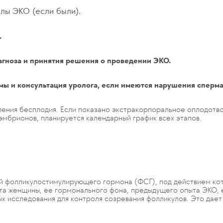
лы ЭКО (если были).
.
агноза и принятия решения о проведении ЭКО.
мы и консультация уролога, если имеются нарушения сперма
ения бесплодия. Если показано экстракорпоральное оплодотво
эмбрионов, планируется календарный график всех этапов.
й фолликулостимулирующего гормона (ФСГ), под действием кот
та женщины, ее гормонального фона, предыдущего опыта ЭКО, е
овых исследования для контроля созревания фолликулов. Это да