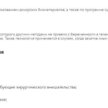
ьзованием донорских биоматериалов, а также по программе с
оторого другими методами не привело к беременности в течени
а. Также технология применяется в случаях, когда зачатие ины
ия
ебующие хирургического вмешательства;
азе;