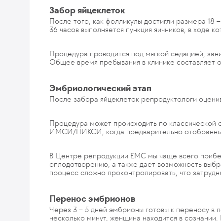
Забор яйцеклеток
После того, как фолликулы достигли размера 18 
36 часов выполняется пункция яичников, в ходе к
Процедура проводится под мягкой седацией, зани
Общее время пребывания в клинике составляет о
Эмбриологический этап
После забора яйцеклеток репродуктологи оценив
Процедура может происходить по классической с
ИМСИ/ПИКСИ, когда предварительно отобранный 
В Центре репродукции ЕМС мы чаще всего прибег
оплодотворению, а также дает возможность выбра
процесс сложно проконтролировать, что затрудн
Перенос эмбрионов
Через 3 – 5 дней эмбрионы готовы к переносу в 
несколько минут, женщина находится в сознании