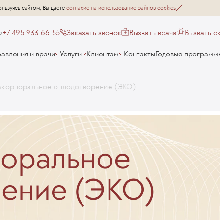
ользуясь сайтом, Вы даете
согласие на использование файлов cookies
+7 495 933-66-55
Заказать звонок
Вызвать врача
Вызвать с
о
авления и врачи
Услуги
Клиентам
Контакты
Годовые программ
акорпоральное оплодотворение (ЭКО)
поральное
ение (ЭКО)