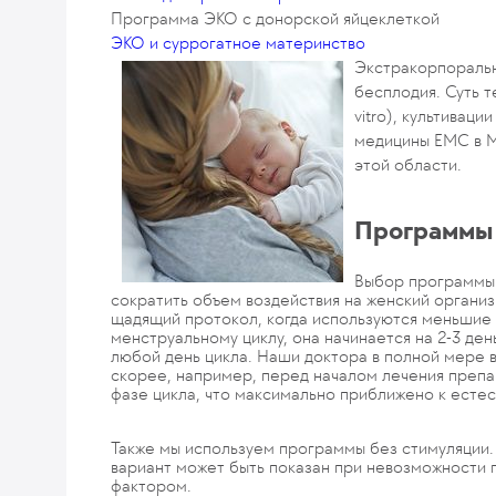
Программа ЭКО с донорской яйцеклеткой
ЭКО и суррогатное материнство
Экстракорпоральн
бесплодия. Суть т
vitro), культивац
медицины ЕМС в М
этой области.
Программы
Выбор программы 
сократить объем воздействия на женский органи
щадящий протокол, когда используются меньшие 
менструальному циклу, она начинается на 2-3 де
любой день цикла. Наши доктора в полной мере 
скорее, например, перед началом лечения препа
фазе цикла, что максимально приближено к есте
Также мы используем программы без стимуляции. 
вариант может быть показан при невозможности п
фактором.