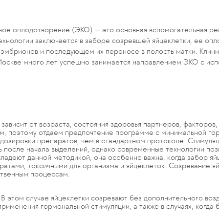
ое оплодотворение (ЭКО) — это основная вспомогательная ре
ехнологии заключается в заборе созревшей яйцеклетки, ее опл
ии эмбрионов и последующем их переносе в полость матки. Клин
оскве много лет успешно занимается направлением ЭКО с исп
зависит от возраста, состояния здоровья партнеров, факторов
зм, поэтому отдаем предпочтение программе с минимальной го
дозировки препаратов, чем в стандартном протоколе. Стимуляц
нь после начала выделений, однако современные технологии поз
владеют данной методикой, она особенно важна, когда забор яй
ратами, токсичными для организма и яйцеклеток. Созревание я
ственным процессам.
В этом случае яйцеклетки созревают без дополнительного возд
рименения гормональной стимуляции, а также в случаях, когда