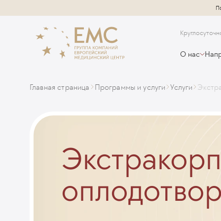
П
Круглосуточн
О нас
Напр
Главная страница
Программы и услуги
Услуги
Экстр
Экстракор
оплодотвор