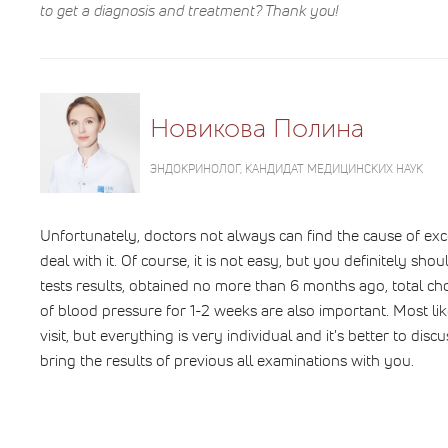
to get a diagnosis and treatment? Thank you!
Новикова Полина
ЭНДОКРИНОЛОГ, КАНДИДАТ МЕДИЦИНСКИХ НАУК
Unfortunately, doctors not always can find the cause of exc
deal with it. Of course, it is not easy, but you definitely shou
tests results, obtained no more than 6 months ago, total ch
of blood pressure for 1-2 weeks are also important. Most lik
visit, but everything is very individual and it's better to dis
bring the results of previous all examinations with you.