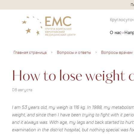
П
Круглосуто
О нас
Напр
Главная страница
Вопросы и ответы
Вопросы врачам
How to lose weight c
08 августа
I am 53 years old, my weigh is 116 kg. In 1988, my metabolism w
weight, and since then I have been trying to fight with it peri
and it always was. With age, my legs and back started to hurt
examination in the district hospital, but nothing special was 