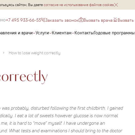
ользуясь сайтом, Вы даете
согласие на использование файлов cookies
+7 495 933-66-55
Заказать звонок
Вызвать врача
Вызвать
чно
авления и врачи
Услуги
Клиентам
Контакты
Годовые программы
How to lose weight correctly
orrectly
as probably, disturbed following the first childbirth. I gained
odically. I eat a lot of sweets however glucose is now normal
 me, it is hard to “move” myself. I have undergone an
found. What tests and examinations I should bring to the doctor