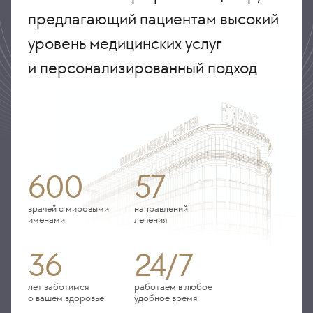
предлагающий пациентам высокий
уровень медицинских услуг
и персонализированный подход
600
57
врачей с мировыми
направлений
именами
лечения
36
24/7
лет заботимся
работаем в любое
о вашем здоровье
удобное время