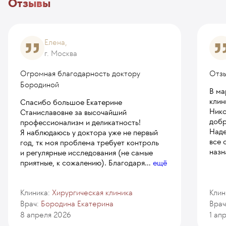
Отзывы
Елена,
г. Москва
Огромная благодарность доктору
Отзы
Бородиной
В ма
клин
Спасибо большое Екатерине
Нико
Станиславовне за высочайший
добр
профессионализм и деликатность!
Наде
Я наблюдаюсь у доктора уже не первый
все 
год, тк моя проблема требует контроль
назн
и регулярные исследования (не самые
приятные, к сожалению). Благодаря
...
ещё
Клиника:
Хирургическая клиника
Клин
Врач:
Бородина Екатерина
Врач
8 апреля 2026
1 ап