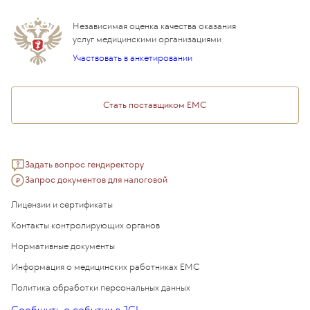
Дистанционные услуги
Инвесторам
Истории лечения
ВЛЭК
Независимая оценка качества оказания
Программы привилегий
Прайс-лист
услуг медицинскими организациями
Подарочный сертификат EMC
Участвовать в анкетировании
Медицинский туризм
Стать поставщиком ЕМС
Задать вопрос гендиректору
Запрос документов для налоговой
Лицензии и сертификаты
Контакты контролирующих органов
Нормативные документы
Информация о медицинских работниках EMC
Политика обработки персональных данных
Сообщить о событии в JCI