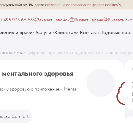
ользуясь сайтом, Вы даете
согласие на использование файлов cookies
+7 495 933-66-55
Заказать звонок
Вызвать врача
Вызвать ск
ления и врачи
Услуги
Клиентам
Контакты
Годовые про
программы
Цифровая программа поддержки ментального здо
 ментального здоровья
ному здоровью с приложением Mental
овье Comfort