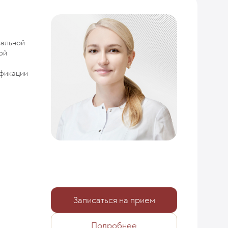
иальной
ой
фикации
Записаться на прием
Подробнее