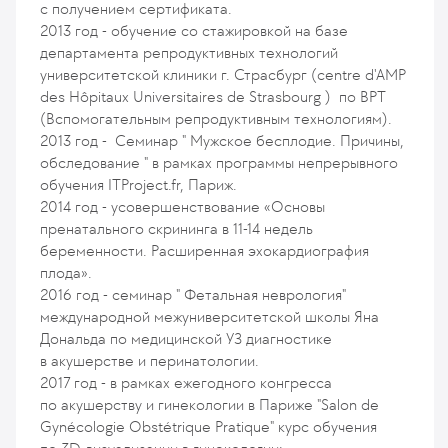
с получением сертификата.
2013 год - обучение со стажировкой на базе
департамента репродуктивных технологий
университетской клиники г. Страсбург (centre d'AMP
des Hôpitaux Universitaires de Strasbourg ) по ВРТ
(Вспомогательным репродуктивным технологиям).
2013 год - Семинар " Мужское бесплодие. Причины,
обследование " в рамках программы непрерывного
обучения ITProject.fr, Париж.
2014 год - усовершенствование «Основы
пренатального скрининга в 11-14 недель
беременности. Расширенная эхокардиография
плода».
2016 год - семинар " Фетальная неврология"
международной межуниверситетской школы Яна
Дональда по медицинской УЗ диагностике
в акушерстве и перинатологии.
2017 год - в рамках ежегодного конгресса
по акушерству и гинекологии в Париже "Salon de
Gynécologie Obstétrique Pratique" курс обучения