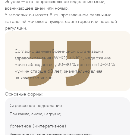
Энурез — это непроизвольное выделение мочи,
возникающее днём или ночью.
У взрослых он может быть проявлением различных
патологий мочевого пузыря, сфинктеров или нервной
регуляции.
Согласно данным Всемирной организации
здравоохранения (WHO) и NICE, недержание
мочи наблюдается у 30–40 % женщин и 10–20 %
мужчин старше 60 лет, значительно влияя
на качество жизни.
Основные формы:
Стрессовое недержание
При кашле, смехе, нагрузке;
Ургентное (императивное)
Внезапное сильное желание мочеиспускания;