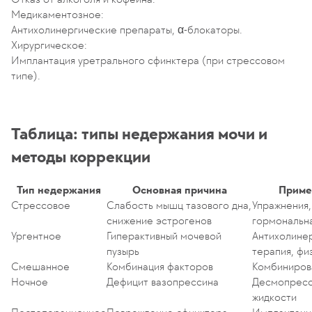
Медикаментозное:
Антихолинергические препараты, α-блокаторы.
Хирургическое:
Имплантация уретрального сфинктера (при стрессовом
типе).
Таблица: типы недержания мочи и
методы коррекции
Тип недержания
Основная причина
Приме
Стрессовое
Слабость мышц тазового дна,
Упражнения,
снижение эстрогенов
гормональна
Ургентное
Гиперактивный мочевой
Антихолинер
пузырь
терапия, фи
Смешанное
Комбинация факторов
Комбиниров
Ночное
Дефицит вазопрессина
Десмопресс
жидкости