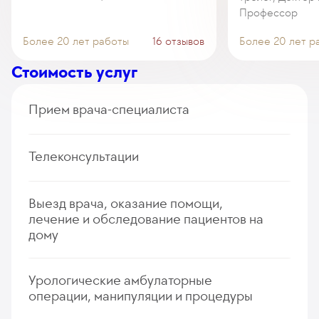
Профессор
Более 20 лет работы
16 отзывов
Более 20 лет р
Стоимость услуг
Прием врача-специалиста
Прием (осмотр, консультация) врача-уролога
Телеконсультации
(первичный, повторный)
235
у. е.
22 325
₽
Дистанционная консультация врача-уролога
Выезд врача, оказание помощи,
Прием (осмотр, консультация) врача-уролога,
(первичная, повторная)
лечение и обследование пациентов на
включая диагностические процедуры (первичный,
235
у. е.
22 325
₽
дому
повторный)
385
у. е.
36 575
₽
Прием (осмотр, консультация) врача-уролога
Урологические амбулаторные
с выездом на дом к пациентам Центра
операции, манипуляции и процедуры
гериатрического ухода и реабилитации "Малаховка"
(первичный, повторный)