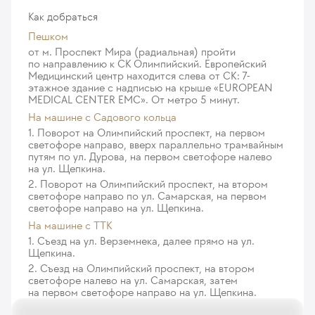
Как добраться
Использование навигационной станции
УЗДГ брюшной аорты повторное
Пешком
при оперативных вмешательствах
416
у. е.
39 520
₽
от м. Проспект Мира (радиальная) пройти
6 050
у. е.
574 750
₽
по направлению к СК Олимпийский. Европейский
Видео ЭЭГ-мониторинг дневной, до 4 часов
Медицинский центр находится слева от СК: 7-
Радиочастотная абляция при фибрилляции
812
у. е.
77 140
₽
этажное здание с надписью на крыше «EUROPEAN
предсердии (без стоимости расходных материалов)
MEDICAL CENTER EMC». От метро 5 минут.
Видео ЭЭГ-мониторинг ночной, до 12 часов
16 720
у. е.
1 588 400
₽
На машине c Садового кольца
1 618
у. е.
153 710
₽
1. Поворот на Олимпийский проспект, на первом
Повторная радиочастотная абляция
светофоре направо, вверх параллельно трамвайным
путям по ул. Дурова, на первом светофоре налево
Интраоперационная УЗДГ артерий брахицефального
при фибрилляции предсердии (без стоимости
на ул. Щепкина.
ствола интракраниального отдела
расходных материалов)
2. Поворот на Олимпийский проспект, на втором
130
у. е.
12 350
₽
12 500
у. е.
1 187 500
₽
светофоре направо по ул. Самарская, на первом
светофоре направо на ул. Щепкина.
Комплексное лазерное подографическое
Радиочастотная абляция при желудочковой
На машине с ТТК
исследование (плантография)
тахикардии, желудочковой экстрасистолии,
1. Съезд на ул. Верземнека, далее прямо на ул.
171
у. е.
16 245
₽
наджелудочковой тахикардии, синдроме WPW (без
Щепкина.
стоимости расходных материалов)
2. Съезд на Олимпийский проспект, на втором
Лазерная подометрия и подография
16 663
у. е.
1 582 985
₽
светофоре налево на ул. Самарская, затем
108
у. е.
10 260
₽
на первом светофоре направо на ул. Щепкина.
Электрофизиологическое исследование сердца