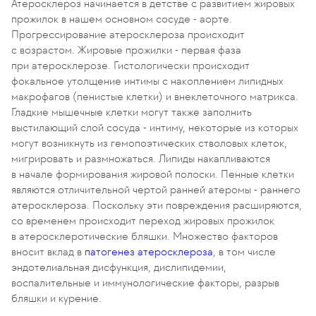
Атеросклероз начинается в детстве с развитием жировых
прожилок в нашем основном сосуде - аорте.
Прогрессирование атеросклероза происходит
с возрастом. Жировые прожилки - первая фаза
при атеросклерозе. Гистологически происходит
фокальное утолщение интимы с накоплением липидных
макрофагов (пенистые клетки) и внеклеточного матрикса.
Гладкие мышечные клетки могут также заполнить
выстилающий слой сосуда - интиму, некоторые из которых
могут возникнуть из гемопоэтических стволовых клеток,
мигрировать и размножаться. Липиды накапливаются
в начале формирования жировой полоски. Пенные клетки
являются отличительной чертой ранней атеромы - раннего
атеросклероза. Поскольку эти повреждения расширяются,
со временем происходит переход жировых прожилок
в атеросклеротические бляшки. Множество факторов
вносит вклад в
патогенез атеросклероза
, в том числе
эндотелиальная дисфункция, дислипидемии,
воспалительные и иммунологические факторы, разрыв
бляшки и курение.