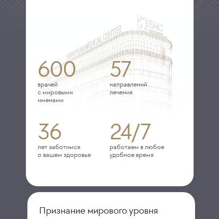
600
57
врачей
направлений
с мировыми
лечения
именами
36
24/7
лет заботимся
работаем в любое
о вашем здоровье
удобное время
Признание мирового уровня