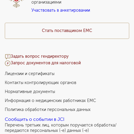
предстательной железы под ультразвуковым
организациями
Подарочный сертификат EMC
наведением с забором материала из 7-12 точек
Участвовать в анкетировании
Медицинский туризм
841
у. е.
79 895
₽
Трансректальная мультифокальная биопсия
Стать поставщиком ЕМС
предстательной железы под ультразвуковым
наведением с забором материала из 13-24 точек
876
у. е.
83 220
₽
Задать вопрос гендиректору
Трансректальная сатурационная биопсия
Запрос документов для налоговой
предстательной железы под ультразвуковым
наведением с забором материала из 25 и более
Лицензии и сертификаты
точек
Контакты контролирующих органов
1 338
у. е.
127 110
₽
Нормативные документы
Урологическая диагностическая/лечебная
Информация о медицинских работниках EMC
манипуляция с использованием рентгеновского
Политика обработки персональных данных
оборудования I категории сложности
125
у. е.
11 875
₽
Сообщить о событии в JCI
Перечень третьих лиц, которым поручается обработка/
Урологическая диагностическая/лечебная
передаются персональных (-е) данных (-е)