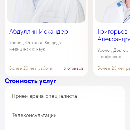
Абдуллин Искандер
Григорьев
Александр
Уролог, Онколог, Кандидат
медицинских наук
Уролог, Доктор 
Профессор
Более 20 лет работы
16 отзывов
Более 20 лет р
Стоимость услуг
Прием врача-специалиста
Прием (осмотр, консультация) врача-уролога
Телеконсультации
(первичный, повторный)
235
у. е.
22 325
₽
Дистанционная консультация врача-уролога