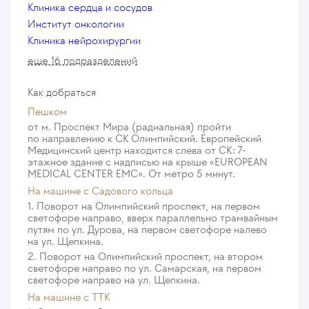
Уретеропиелолитотрипсия лазерная
Клиника сердца и сосудов
реконструкция, простая
Тибиальная нейромодуляция - 1 сеанс
комбинированная с использованием гибкого
11 385
Институт онкологии
у. е.
1 081 575
₽
129
у. е.
12 255
₽
эндоскопа при камнях до 15 мм
Клиника нейрохирургии
16 514
у. е.
1 568 830
₽
Робот-ассистированная cакрокольпексия
Замена надлобкового дренажа (эпицистостомы)
еще 16 подразделений
стандартная
217
у. е.
20 615
₽
Перкутанная нефролитотомия 1 категории (при
13 915
у. е.
1 321 925
₽
камнях до 2см)
Как добраться
Уретроскопия ригидным уретроцистоскопом
7 418
у. е.
704 710
₽
Робот-ассистированная cакрокольпексия
Пешком
286
у. е.
27 170
₽
осложненная
от м. Проспект Мира (радиальная) пройти
Нефролитотомия перкутанная лазерная (с
по направлению к СК Олимпийский. Европейский
16 445
у. е.
1 562 275
₽
Ригидная цистоскопия
использованием лазера типа Litho35)
Медицинский центр находится слева от СК: 7-
464
у. е.
44 080
₽
этажное здание с надписью на крыше «EUROPEAN
7 621
у. е.
723 995
₽
Робот-ассистированная Psoas Stitch реимплантация/
MEDICAL CENTER EMC». От метро 5 минут.
реконструкция мочеточника
Гибкая уретроцистоскопия
На машине c Садового кольца
Нефролитотомия перкутанная лазерная камней
17 202
у. е.
1 634 190
₽
827
у. е.
78 565
₽
1. Поворот на Олимпийский проспект, на первом
более 2 см (с использованием лазера типа Litho35)
светофоре направо, вверх параллельно трамвайным
8 155
у. е.
774 725
₽
Робот-ассистированная лимфаденэктомия тазовая
путям по ул. Дурова, на первом светофоре налево
Ригидная уретроцистоскопия
на ул. Щепкина.
4 691
у. е.
445 645
₽
697
у. е.
66 215
₽
Перкутанная нефролитотомия 2 категории (при
2. Поворот на Олимпийский проспект, на втором
камнях более 2см)
светофоре направо по ул. Самарская, на первом
Робот-ассистированная лимфаденэктомия
Удаление средних доброкачественных
светофоре направо на ул. Щепкина.
12 115
у. е.
1 150 925
₽
расширенная
новообразований (до 3-х элементов)
На машине с ТТК
9 384
у. е.
891 480
₽
252
у. е.
23 940
₽