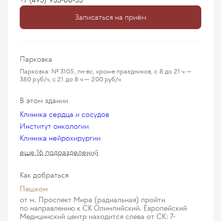
выполнения, необходимо провести
Мецатурян Рубен
эндоскопическое исследование в условиях
Записаться на приём
29 мая 2017
нашей клиники, а также если выполнялись
рентген-исследования, предоставить их в
электронном виде. Если у Вас возникнут
...
ещё
Парковка
Парковка: № 3105, пн-вс, кроме праздников, с 8 до 21 ч —
380 руб/ч, с 21 до 8 ч — 200 руб/ч
В этом здании
Клиника сердца и сосудов
Институт онкологии
Клиника нейрохирургии
еще 16 подразделений
Как добраться
Пешком
от м. Проспект Мира (радиальная) пройти
по направлению к СК Олимпийский. Европейский
Медицинский центр находится слева от СК: 7-