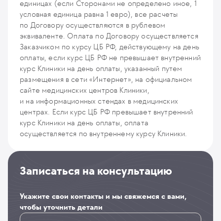
(первичный, повторный)
235
у. е.
22 325
₽
единицах (если Сторонами не определено иное, 1
235
у. е.
22 325
₽
условная единица равна 1 евро), все расчеты
по Договору осуществляются в рублевом
эквиваленте. Оплата по Договору осуществляется
Заказчиком по курсу ЦБ РФ, действующему на день
оплаты, если курс ЦБ РФ не превышает внутренний
курс Клиники на день оплаты, указанный путем
размещения в сети «Интернет», на официальном
сайте медицинских центров Клиники,
и на информационных стендах в медицинских
центрах. Если курс ЦБ РФ превышает внутренний
курс Клиники на день оплаты, оплата
осуществляется по внутреннему курсу Клиники.
Записаться на консультацию
Укажите свои контакты и мы свяжемся с вами,
чтобы уточнить детали