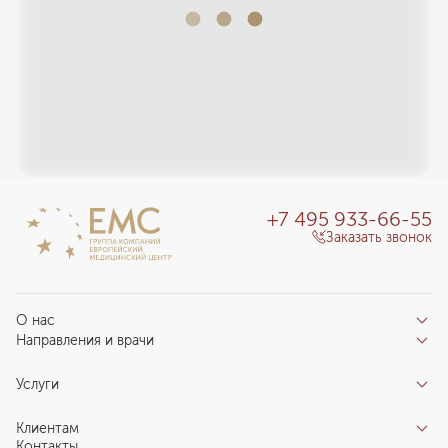
+7 495 933-66-55
Заказать звонок
О нас
Направления и врачи
Отзывы пациентов
Врачи
О клинике
Услуги
Направления
Благотворительный фонд «Благодеяние»
Услуги
Центры компетенций
Клиентам
Новости
Индивидуальный план здоровья
Контакты