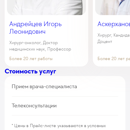
Андрейцев Игорь
Аскерхано
Леонидович
Хирург, Кандида
Доцент
Хирург-онколог, Доктор
медицинских наук, Профессор
Более 20 лет работы
Более 20 лет р
Стоимость услуг
Прием врача-специалиста
Прием (осмотр, консультация) врача-
Телеконсультации
колопроктолога (первичный, повторный)
235
у. е.
22 325
₽
Дистанционная консультация врача-хирурга
Прием (осмотр, консультация) врача-хирурга
(первичная, повторная)
* Цены в Прайс-листе указываются в условных