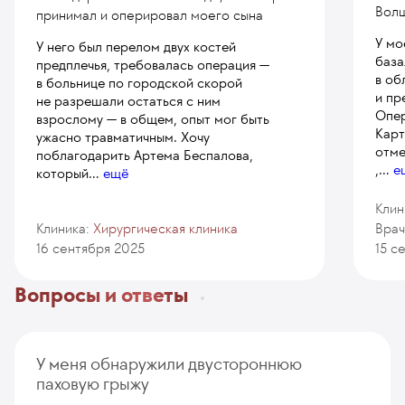
Волш
принимал и оперировал моего сына
У мо
У него был перелом двух костей
база
предплечья, требовалась операция —
в об
в больнице по городской скорой
и пр
не разрешали остаться с ним
Опер
взрослому — в общем, опыт мог быть
Карт
ужасно травматичным. Хочу
отме
поблагодарить Артема Беспалова,
,
...
е
который
...
ещё
Клин
Клиника:
Хирургическая клиника
Врач
16 сентября 2025
15 с
Вопросы и ответы
У меня обнаружили двустороннюю
паховую грыжу