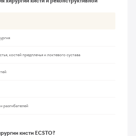
я хирургии кисти и реконструктивной
рургия
стья, костей предплечья и локтевого сустава
стей
 и разгибателей
ирургии кисти ECSTO?