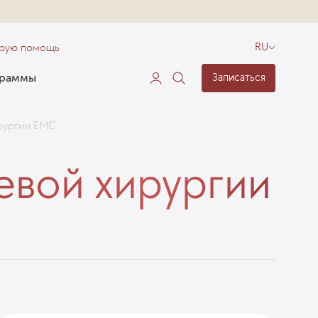
орую помощь
RU
граммы
Записаться
ирургии ЕМС
тевой хирургии