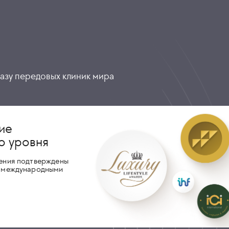
разу передовых клиник мира
ие
о уровня
ения подтверждены
 международными