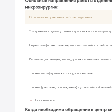
Основные направления работы отделени
микрохирургии:
Основные направления работы отделения
Экстренная, круглосуточная хирургия кисти и микрохи
Переломы фаланг пальцев, пястных костей, костей запя
Реплантация пальцев, кисти, других сегментов конечно
Травмы периферических сосудов и нервов
Травмы (разрывы, повреждения) сухожилий сгибателей
Показать все
Когда необходимо обращение в центр х