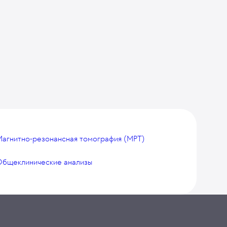
агнитно-резонансная томография (МРТ)
Общеклинические анализы