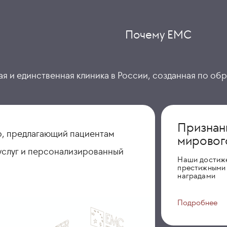
Почему ЕМС
я и единственная клиника в России, созданная по об
Признан
, предлагающий пациентам
мировог
услуг и персонализированный
Наши достиж
престижными
наградами
Подробнее