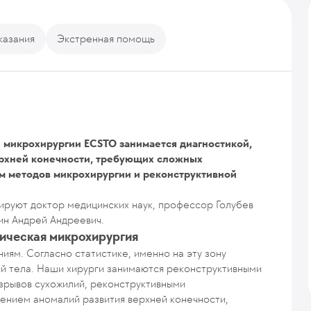
казания
Экстренная помощь
 микрохирургии ECSTO занимается диагностикой,
ерхней конечности, требующих сложных
м методов микрохирургии и реконструктивной
рируют доктор медицинских наук, профессор Голубев
ин Андрей Андреевич.
тическая микрохирургия
иям. Согласно статистике, именно на эту зону
й тела. Наши хирурги занимаются реконструктивными
зрывов сухожилий, реконструктивными
чением аномалий развития верхней конечности,