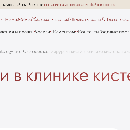
ользуясь сайтом, Вы даете
согласие на использование файлов cookies
+7 495 933-66-55
Заказать звонок
Вызвать врача
Вызвать ск
ления и врачи
Услуги
Клиентам
Контакты
Годовые про
tology and Orthopedics
Хирургия кисти в клинике кистевой х
и в клинике кис
s