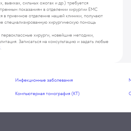
, вывихах, сильных ожогах и др.) требуется
стренным показаниям в отделении хирургии EMC
я в приемное отделение нашей клиники, получают
ле специализированную хирургическую помощь
 первоклассные хирурги, новейшие методики,
литация. Записаться на консультацию и задать любые
5
.
Инфекционные заболевания
М
Компьютерная томография (КТ)