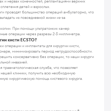
х и нервах конечностей, реплантациями верхних
сплетения детей и взрослых.
рги проводят большинство операций амбулаторно, что
выпадать из повседневной жизни из-за
скопии. При помощи ультратонких камер
мные операции через разрезы 2-3 миллиметра.
гии кисти ECSTO?
и операции и имплантаты для хирургии кисти,
ионаре, минимизировать период нетрудоспособности.
решить консервативно без операции, то наши хирурги
льной инвазией.
я травматологическая служба, что позволяет
 нашей клиники, получить всю необходимую
нную хирургическую помощь кистевого хирурга.