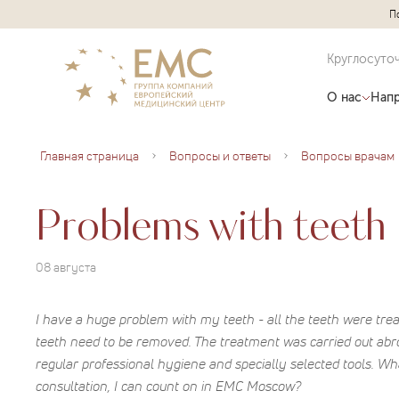
П
Круглосуто
О нас
Напр
Главная страница
Вопросы и ответы
Вопросы врачам
Problems with teeth
08 августа
I have a huge problem with my teeth - all the teeth were trea
teeth need to be removed. The treatment was carried out abro
regular professional hygiene and specially selected tools. What
consultation, I can count on in EMC Moscow?