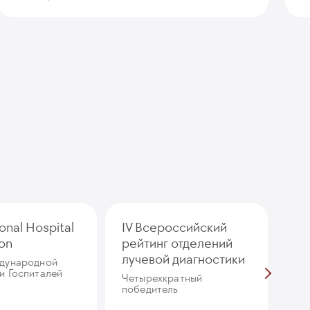
ional Hospital
IV Всероссийский
Ли
ion
рейтинг отделений
ме
лучевой диагностики
де
дународной
и Госпиталей
Четырехкратный
победитель