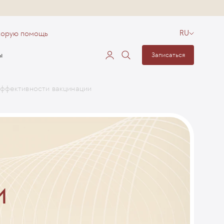
корую помощь
RU
ы
Записаться
эффективности вакцинации
и