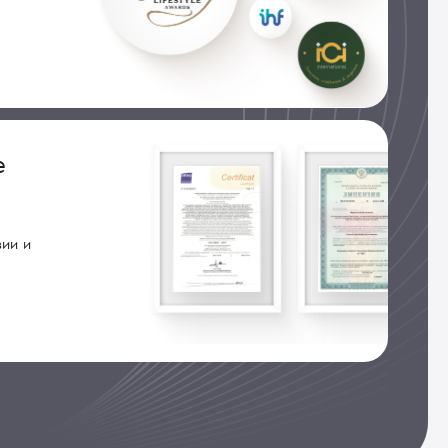
е
ии и