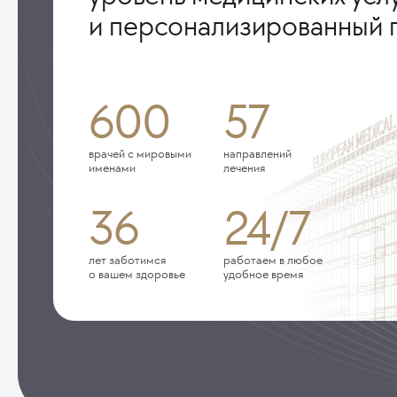
и персонализированный 
600
57
врачей с мировыми
направлений
именами
лечения
36
24/7
лет заботимся
работаем в любое
о вашем здоровье
удобное время