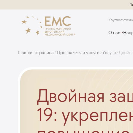
П
Круглосуточн
О нас
Напр
Главная страница
Программы и услуги
Услуги
Двойна
Двойная за
19: укрепле