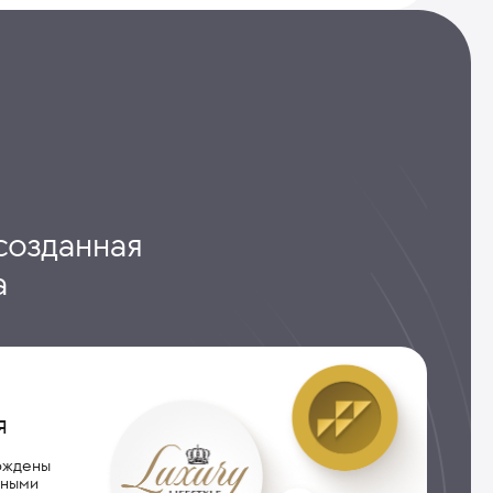
созданная
а
я
рждены
дными