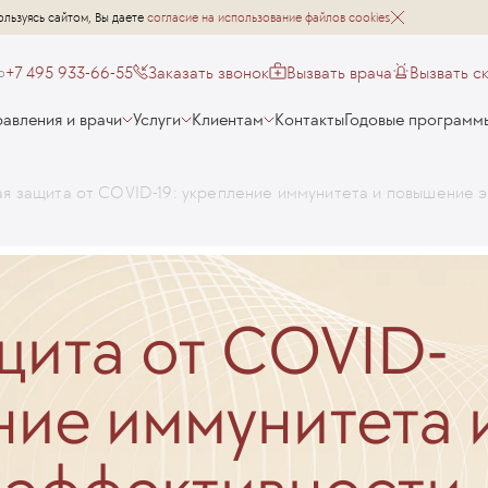
ользуясь сайтом, Вы даете
согласие на использование файлов cookies
+7 495 933-66-55
Заказать звонок
Вызвать врача
Вызвать с
о
авления и врачи
Услуги
Клиентам
Контакты
Годовые программ
я защита от COVID-19: укрепление иммунитета и повышение 
щита от COVID-
ние иммунитета 