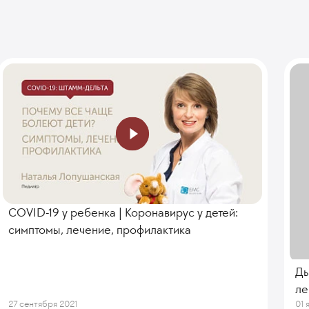
COVID-19 у ребенка | Коронавирус у детей:
симптомы, лечение, профилактика
Ды
ле
27 сентября 2021
01 