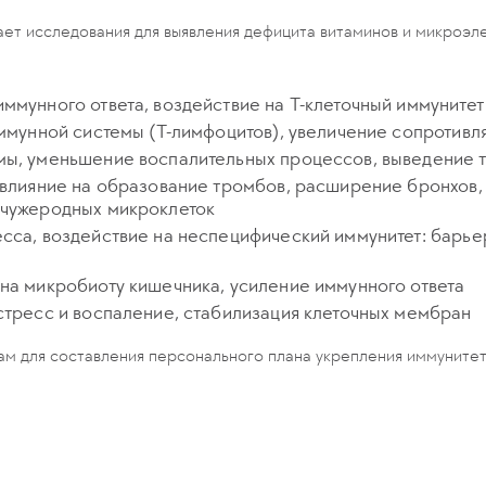
ет исследования для выявления дефицита витаминов и микроэле
ммунного ответа, воздействие на Т-клеточный иммунитет
 иммунной системы (Т-лимфоцитов), увеличение сопротив
мы, уменьшение воспалительных процессов, выведение 
, влияние на образование тромбов, расширение бронхов,
 чужеродных микроклеток
есса, воздействие на неспецифический иммунитет: барь
 на микробиоту кишечника, усиление иммунного ответа
 стресс и воспаление, стабилизация клеточных мембран
ам для составления персонального плана укрепления иммунитет