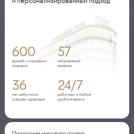
и персонализированный подход
600
57
врачей с мировыми
направлений
именами
лечения
36
24/7
лет заботимся
работаем в любое
о вашем здоровье
удобное время
Признание мирового уровня