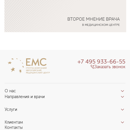
ВТОРОЕ МНЕНИЕ ВРАЧА
В МЕДИЦИНСКОМ ЦЕНТРЕ
Подробнее о программе
+7 495 933-66-55
Заказать звонок
О нас
Направления и врачи
Отзывы пациентов
Врачи
О клинике
Услуги
Направления
Благотворительный фонд «Благодеяние»
Услуги
Центры компетенций
Клиентам
Новости
Индивидуальный план здоровья
Контакты