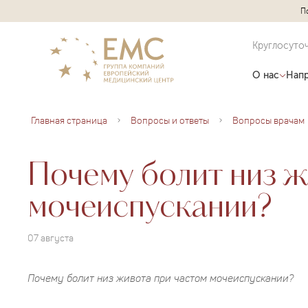
П
Круглосуто
О нас
Напр
Главная страница
Вопросы и ответы
Вопросы врачам
Почему болит низ ж
мочеиспускании?
07 августа
Почему болит низ живота при частом мочеиспускании?