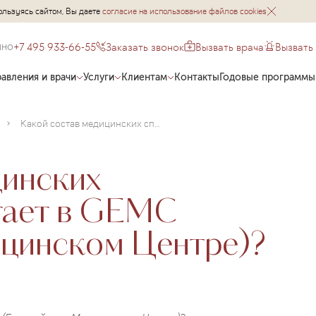
ользуясь сайтом, Вы даете
согласие на использование файлов cookies
+7 495 933-66-55
Заказать звонок
Вызвать врача
Вызвать
чно
авления и врачи
Услуги
Клиентам
Контакты
Годовые программы
Какой состав медицинских специалистов работает в GEMC (Европейском Медицинском Центре)?
цинских
тает в GEMC
цинском Центре)?