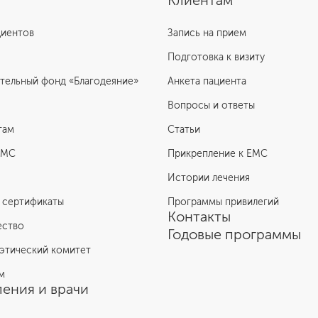
Клиентам
циентов
Запись на прием
Подготовка к визиту
тельный фонд «Благодеяние»
Анкета пациента
Вопросы и ответы
там
Статьи
ЕМС
Прикрепление к EMC
Истории лечения
 сертификаты
Программы привилегий
Контакты
ество
Годовые программы
этический комитет
м
ения и врачи