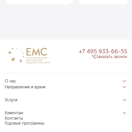
+7 495 933-66-55
Заказать звонок
О нас
Направления и врачи
Отзывы пациентов
Врачи
О клинике
Услуги
Направления
Благотворительный фонд «Благодеяние»
Услуги
Центры компетенций
Клиентам
Новости
Индивидуальный план здоровья
Контакты
Специалистам
Запись на прием
Годовые программы
Комплексные программы
Карьера в ЕМС
Подготовка к визиту