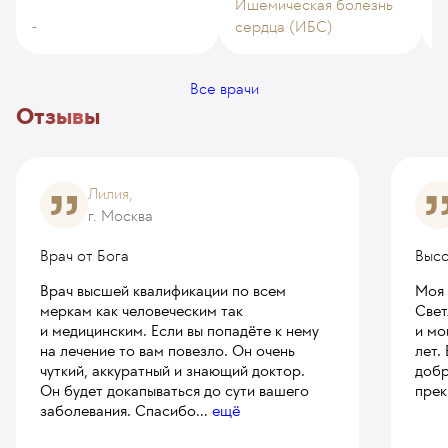
Ишемическая болезнь
И
-
сердца (ИБС)
с
Все врачи
Отзывы
Лилия,
г. Москва
Врач от Бога
Высо
Врач высшей квалификации по всем
Моя 
меркам как человеческим так
Свет
и медицинским. Если вы попадёте к нему
и мо
на лечение то вам повезло. Он очень
лет.
чуткий, аккуратный и знающий доктор.
добр
Он будет докапываться до сути вашего
прек
заболевания. Спасибо
...
ещё