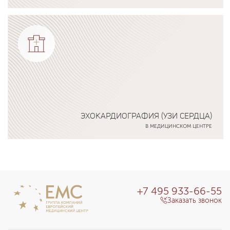
Мигрень: общие сведения
Подробнее о программе
Мигрень — неврологическое нарушение, которое
проявляется выраженной головной болью
распирающего или пульсирующего характера. Как
правило, боль локализуется с одной стороны головы,
но может отмечаться и в области затылка. Патология
часто сопровождается другими симптомами, в том
числе:
ЭХОКАРДИОГРАФИЯ (УЗИ СЕРДЦА)
тошнотой и рвотой;
В МЕДИЦИНСКОМ ЦЕНТРЕ
увеличенной чувствительностью к свету и звуковым
Подробнее о программе
раздражителям.
Обычно частота и интенсивность головных болей
максимальна в возрасте 35–40 лет. После 50 лет у
+7 495 933-66-55
большинства пациентов приступы становятся короче
Заказать звонок
и легче, иногда заболевание проходит полностью без
какого-либо лечения.