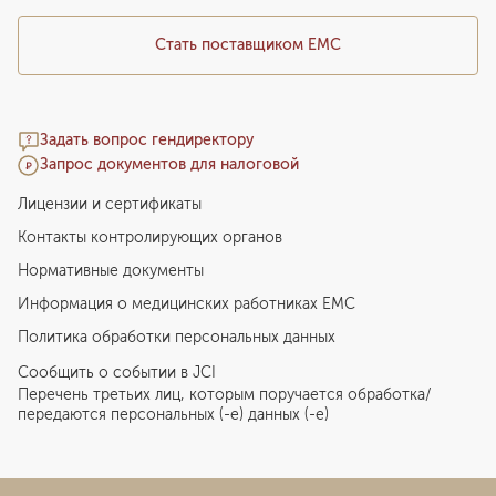
полосы света, либо пациент жалуется на
образование слепых зон, темных пятен);
Стать поставщиком ЕМС
сенсорные (покалывание с одной стороны лица или
в конечностях, снижение чувствительности,
Задать вопрос гендиректору
нарушение согласованности движений, снижение
Запрос документов для налоговой
силы в одной руке или ноге);
Лицензии и сертификаты
речевые (пациент испытывает трудности с
Контакты контролирующих органов
произнесением слов, может путать слоги и буквы,
из-за чего речь становится невнятной).
Нормативные документы
Информация о медицинских работниках EMC
Причины мигрени
Политика обработки персональных данных
Появление мигрени связано с наследственной
Сообщить о событии в JCI
предрасположенностью и особенностью строения
Перечень третьих лиц, которым поручается обработка/
передаются персональных (-е) данных (-е)
головного мозга. Под воздействием триггеров
нервные клетки легко стимулируются, что
активизирует тройничный нерв. Это сопровождается