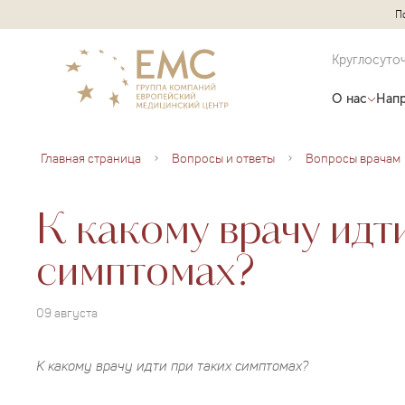
П
Круглосуто
О нас
Напр
Главная страница
Вопросы и ответы
Вопросы врачам
К какому врачу идт
симптомах?
09 августа
К какому врачу идти при таких симптомах?