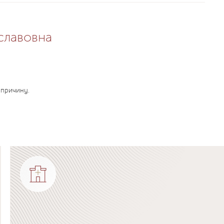
славовна
 причину.