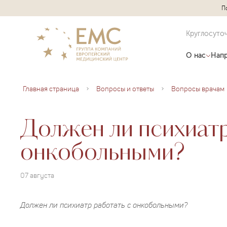
П
Круглосуто
О нас
Напр
Главная страница
Вопросы и ответы
Вопросы врачам
Должен ли психиатр
онкобольными?
07 августа
Должен ли психиатр работать с онкобольными?