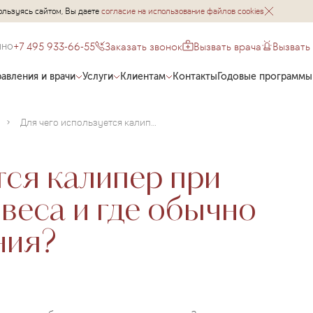
ользуясь сайтом, Вы даете
согласие на использование файлов cookies
+7 495 933-66-55
Заказать звонок
Вызвать врача
Вызвать
чно
авления и врачи
Услуги
Клиентам
Контакты
Годовые программы
Для чего используется калипер при измерении лишнего веса и где обычно проводятся измерения?
тся калипер при
веса и где обычно
ния?