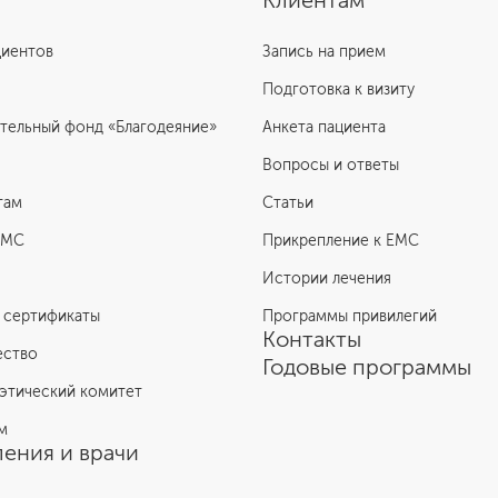
Клиентам
циентов
Запись на прием
Подготовка к визиту
тельный фонд «Благодеяние»
Анкета пациента
Вопросы и ответы
там
Статьи
ЕМС
Прикрепление к EMC
Истории лечения
 сертификаты
Программы привилегий
Контакты
ество
Годовые программы
этический комитет
м
ения и врачи