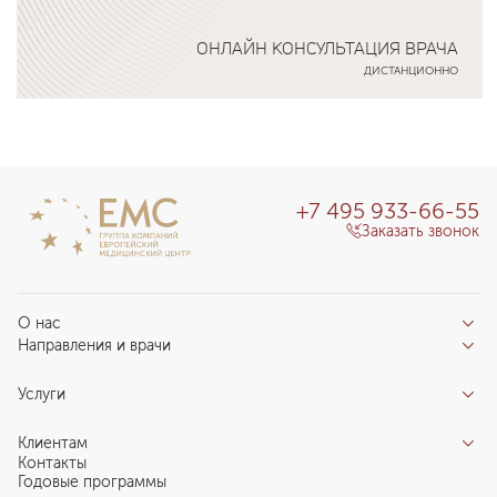
ОНЛАЙН КОНСУЛЬТАЦИЯ ВРАЧА
ДИСТАНЦИОННО
Подробнее о программе
+7 495 933-66-55
Заказать звонок
О нас
Направления и врачи
Отзывы пациентов
Врачи
О клинике
Услуги
Направления
Благотворительный фонд «Благодеяние»
Услуги
Центры компетенций
Клиентам
Новости
Индивидуальный план здоровья
Контакты
Специалистам
Запись на прием
Годовые программы
Комплексные программы