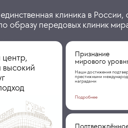
 единственная клиника в России, 
по образу передовых клиник мир
Признание
 центр,
мирового уровн
 высокий
Наши достижения подтве
уг
престижными междунаро
наградами
подход
Подробнее
Подтверждённо