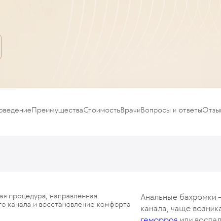
роведение
Преимущества
Стоимость
Врачи
Вопросы и ответы
Отзы
ая процедура, направленная
Анальные бахромки —
ого канала и восстановление комфорта
канала, чаще возни
геморроя
или воспал