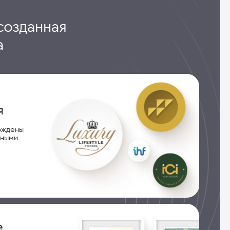
созданная
а
я
рждены
дными
е