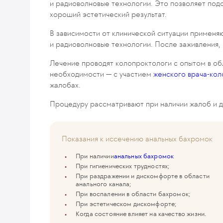
и радиоволновые технологии. Это позволяет под
хороший эстетический результат.
В зависимости от клинической ситуации применя
и радиоволновые технологии. После заживления, 
Лечение проводят колопроктологи с опытом в о
необходимости — с участием
женского врача-ко
жалобах.
Процедуру рассматривают при наличии жалоб и 
Показания к иссечению анальных бахромок
При наличии
анальных бахромок
При гигиенических трудностях;
При раздражении и дискомфорте в области
анального канала;
При воспалении в области бахромок;
При эстетическом дискомфорте;
Когда состояние влияет на качество жизни.