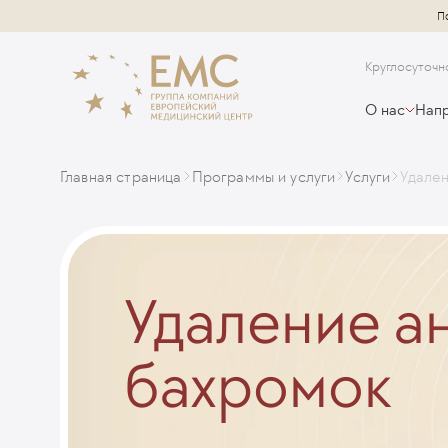
П
Круглосуточн
О нас
Напр
Главная страница
Программы и услуги
Услуги
Удале
Удаление а
бахромок