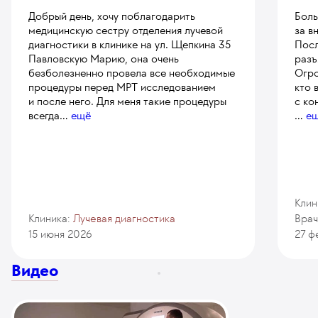
Добрый день, хочу поблагодарить
Боль
медицинскую сестру отделения лучевой
за в
диагностики в клинике на ул. Щепкина 35
Посл
Павловскую Марию, она очень
разъ
безболезненно провела все необходимые
Огро
процедуры перед МРТ исследованием
кто 
и после него. Для меня такие процедуры
с ко
всегда
...
ещё
...
е
Клин
Клиника:
Лучевая диагностика
Врач
15 июня 2026
27 ф
Видео