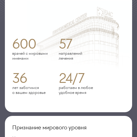
600
57
врачей с мировыми
направлений
именами
лечения
36
24/7
лет заботимся
работаем в любое
о вашем здоровье
удобное время
Признание мирового уровня