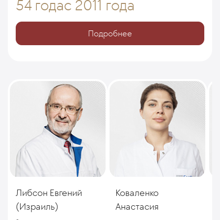
54 года
с 2011 года
Подробнее
Либсон Евгений
Коваленко
Е
(Израиль)
Анастасия