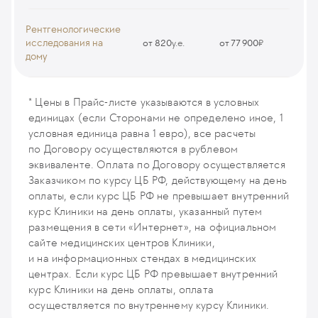
Предоплата услуги "Комплексное предоперационное
медицинское обследование детей (расширенное)"(по CITO)
Рентгенологические
PREPAY_PREOP2_KIDS_CITO
исследования на
от 820
у.е.
от 77 900
₽
дому
Предоплата услуги "Комплексное предоперационное
Рентгеновское исследование на дому (одна локализация)
медицинское обследование детей" (по CITO)
в пределах МКАД
* Цены в Прайс-листе указываются в условных
PREPAY_PREOP1_KIDS_CITO
XR77
единицах (если Сторонами не определено иное, 1
условная единица равна 1 евро), все расчеты
Предоплата услуги "Комплексное предоперационное
Рентгеновское исследование на дому (одна локализация)
по Договору осуществляются в рублевом
медицинское обследование детей (расширенное)"
в пределах 10 км от МКАД
эквиваленте. Оплата по Договору осуществляется
PREPAY_PREOP2_KIDS
XR78
Заказчиком по курсу ЦБ РФ, действующему на день
оплаты, если курс ЦБ РФ не превышает внутренний
Предоплата услуги "Комплексное предоперационное
Рентгеновское исследование на дому (одна локализация)
курс Клиники на день оплаты, указанный путем
медицинское обследование детей"
в пределах 30 км от МКАД
размещения в сети «Интернет», на официальном
PREPAY_PREOP1_KIDS
XR79
сайте медицинских центров Клиники,
и на информационных стендах в медицинских
Предоплата услуги "Комплексное предоперационное
центрах. Если курс ЦБ РФ превышает внутренний
Рентгеновское исследование на дому (одна локализация)
медицинское обследование для операций под регионарной
в пределах 50 км от МКАД
курс Клиники на день оплаты, оплата
и общей анестезией" (по CITO)
XR80
осуществляется по внутреннему курсу Клиники.
PREPAY_PREOP2_CITO