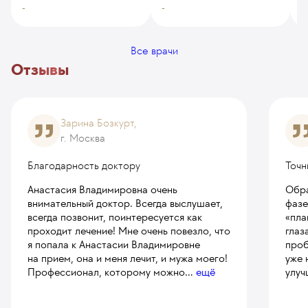
-
-
-
Все врачи
Отзывы
Зарина Бозкурт,
г. Москва
Благодарность доктору
Точн
Анастасия Владимировна очень
Обра
внимательный доктор. Всегда выслушает,
фазе
всегда позвонит, поинтересуется как
«пла
проходит лечение! Мне очень повезло, что
глаз
я попала к Анастасии Владимировне
проб
на прием, она и меня лечит, и мужа моего!
уже 
Профессионал, которому можно
...
ещё
улуч