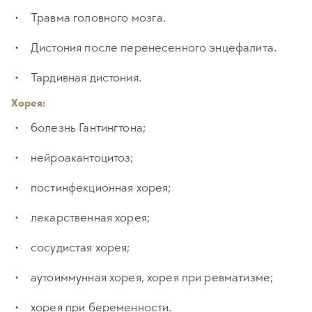
Травма головного мозга.
Дистония после перенесенного энцефалита.
Тардивная дистония.
Хорея:
болезнь Гантингтона;
нейроакантоцитоз;
постинфекционная хорея;
лекарственная хорея;
сосудистая хорея;
аутоиммунная хорея, хорея при ревматизме;
хорея при беременности.