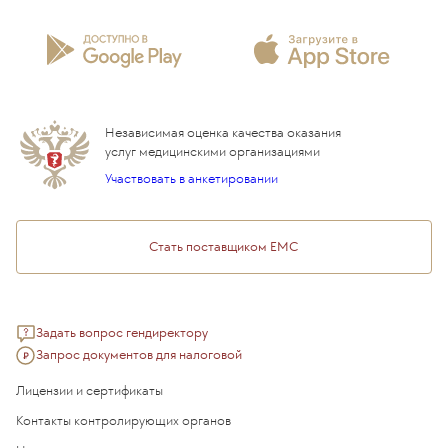
Проекты
Анкета пациента
Программы годового обслуживания
Лицензии и сертификаты
Вопросы и ответы
Вакцинация
Сотрудничество
Статьи
Стационар
Локальный этический комитет
Прикрепление к EMC
Дистанционные услуги
Инвесторам
Истории лечения
ВЛЭК
Независимая оценка качества оказания
Программы привилегий
Прайс-лист
услуг медицинскими организациями
Подарочный сертификат EMC
Участвовать в анкетировании
Медицинский туризм
Стать поставщиком ЕМС
Задать вопрос гендиректору
Запрос документов для налоговой
Лицензии и сертификаты
Контакты контролирующих органов