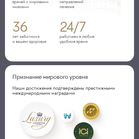
врачей с мировыми
направлений
именами
лечения
36
24/7
лет заботимся
работаем в любое
о вашем здоровье
удобное время
Признание мирового уровня
Наши достижения подтверждены престижными
международными наградами