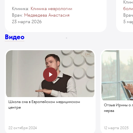
Клин
Клиника:
Клиника неврологии
бол
Врач:
Медведева Анастасия
Врач
23 марта 2026
5 ма
Видео
Школа сна в Европейском медицинском
Отзыв Ирины о 
центре
нерва
22 октября 2024
12 марта 2025