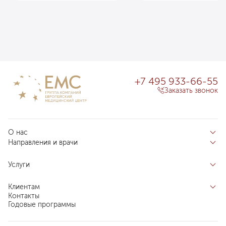
+7 495 933-66-55
Заказать звонок
О нас
Направления и врачи
Отзывы пациентов
Врачи
О клинике
Услуги
Направления
Благотворительный фонд «Благодеяние»
Услуги
Центры компетенций
Клиентам
Новости
Индивидуальный план здоровья
Контакты
Специалистам
Запись на прием
Годовые программы
Комплексные программы
Карьера в ЕМС
Подготовка к визиту
Программы обследования Чекап