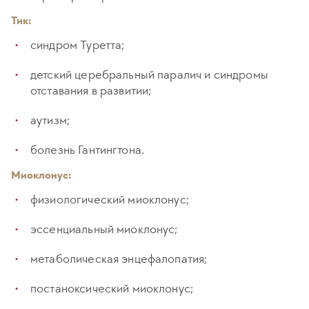
Тик:
синдром Туретта;
детский церебральный паралич и синдромы
отставания в развитии;
аутизм;
болезнь Гантингтона.
Миоклонус:
физиологический миоклонус;
эссенциальный миоклонус;
метаболическая энцефалопатия;
постаноксический миоклонус;