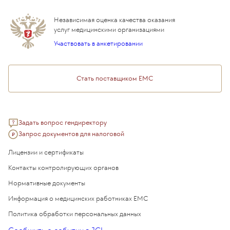
Дистанционные услуги
Инвесторам
Истории лечения
ВЛЭК
Независимая оценка качества оказания
Программы привилегий
Прайс-лист
услуг медицинскими организациями
Подарочный сертификат EMC
Участвовать в анкетировании
Медицинский туризм
Стать поставщиком ЕМС
Задать вопрос гендиректору
Запрос документов для налоговой
Лицензии и сертификаты
Контакты контролирующих органов
Нормативные документы
Информация о медицинских работниках EMC
Политика обработки персональных данных