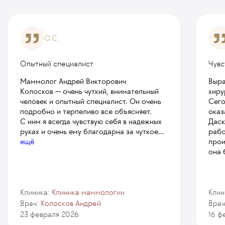
О.С.
Опытный специалист
Чувс
Маммолог Андрей Викторович
Выра
Колосков — очень чуткий, внимательный
хиру
человек и опытный специалист. Он очень
Сего
подробно и терпеливо все объясняет.
оказ
С ним я всегда чувствую себя в надежных
Даск
руках и очень ему благодарна за чуткое
...
рабо
ещё
прои
она 
Клиника:
Клиника маммологии
Клин
Врач:
Колосков Андрей
Врач
23 февраля 2026
16 ф