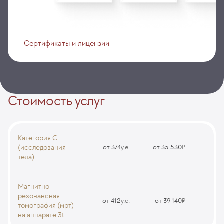
Сертификаты и лицензии
Стоимость услуг
Категория С
(исследования
от 374
у.е.
от 35 530
₽
тела)
МРТ молочных желез скрининговая (мощность аппарата 1,5Т)
MRI70
Магнитно-
резонансная
от 412
у.е.
от 39 140
₽
томография (мрт)
на аппарате 3t