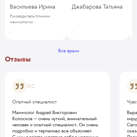
Васильева Ирина
Джабарова Татьяна
Д
Руководитель Клиники
маммологии
-
-
-
Все врачи
Отзывы
О.С.
Опытный специалист
Чувс
Маммолог Андрей Викторович
Выра
Колосков — очень чуткий, внимательный
хиру
человек и опытный специалист. Он очень
Сего
подробно и терпеливо все объясняет.
оказ
С ним я всегда чувствую себя в надежных
Даск