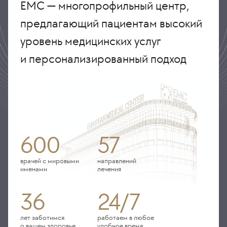
ЕМС — многопрофильный центр,
предлагающий пациентам высокий
уровень медицинских услуг
и персонализированный подход
600
57
врачей с мировыми
направлений
именами
лечения
36
24/7
лет заботимся
работаем в любое
о вашем здоровье
удобное время