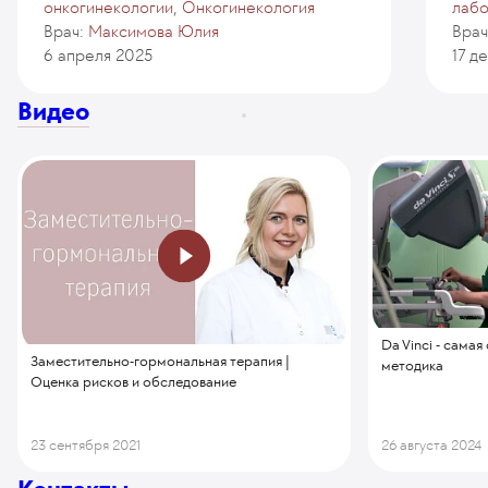
онкогинекологии
,
Онкогинекология
лаб
Врач:
Максимова Юлия
Врач
6 апреля 2025
17 д
Видео
Da Vinci - сама
Заместительно-гормональная терапия |
методика
Оценка рисков и обследование
23 сентября 2021
26 августа 2024