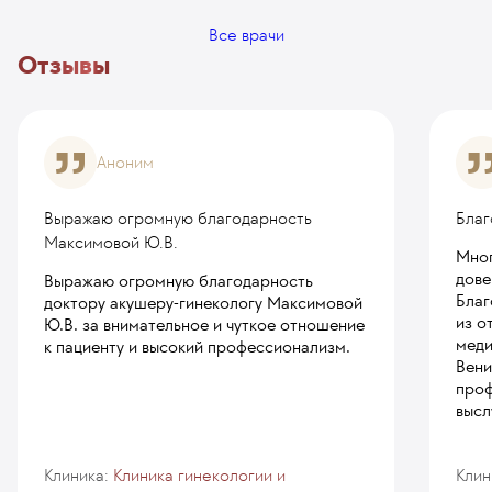
Все врачи
Отзывы
Аноним
Выражаю огромную благодарность
Благ
Максимовой Ю.В.
Мног
дове
Выражаю огромную благодарность
Благ
доктору акушеру-гинекологу Максимовой
из о
Ю.В. за внимательное и чуткое отношение
меди
к пациенту и высокий профессионализм.
Вени
проф
высл
Клиника:
Клиника гинекологии и
Клин