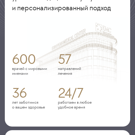
и персонализированный подход
600
57
врачей с мировыми
направлений
именами
лечения
36
24/7
лет заботимся
работаем в любое
о вашем здоровье
удобное время