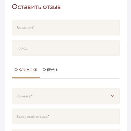
Оставить отзыв
Ваше имя
Город
О КЛИНИКЕ
О ВРАЧЕ
Клиника
Специализация
Заголовок отзыва