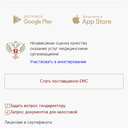
Программы обследования Чекап
Проекты
Анкета пациента
Программы годового обслуживания
Лицензии и сертификаты
Вопросы и ответы
Вакцинация
Сотрудничество
Статьи
Стационар
Локальный этический комитет
Прикрепление к EMC
Дистанционные услуги
Инвесторам
Истории лечения
ВЛЭК
Независимая оценка качества
Программы привилегий
Прайс-лист
оказания услуг медицинскими
организациями
Подарочный сертификат EMC
Участвовать в анкетировании
Медицинский туризм
Стать поставщиком ЕМС
Задать вопрос гендиректору
Запрос документов для налоговой
Лицензии и сертификаты