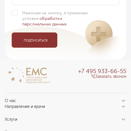
обсудить объем операции. Если Вы планируете
...
ещё
Нажимая на кнопку, я принимаю
условия
обработки
Боровкова Екатерина
персональных данных
12 августа 2016
ПОДПИСАТЬСЯ
+7 495 933-66-55
Заказать звонок
О нас
Направления и врачи
Отзывы пациентов
Врачи
О клинике
Услуги
Направления
Благотворительный фонд «Благодеяние»
Услуги
Центры компетенций