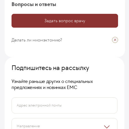
Вопросы и ответы
Задать вопрос врачу
Делать ли миомэктомию?
Подпишитесь на рассылку
Узнайте раньше других о специальных
предложениях и новинках ЕМС
Учитывая множественный характер
миомы матки
Адрес электронной почты
и наличие 2 узлов по 6 см в диаметре, Вам
показано оперативное лечение. Лапароскопию
выполнить можно, но нужно обстоятельно
Направление