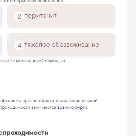
звитию серьёзных осложнений:
перитонит
тяжёлое обезвоживание
ении за медицинской помощью.
обходимо срочно обратиться за медицинской
епроходимости занимаются
врачи-хирурги
.
епроходимости