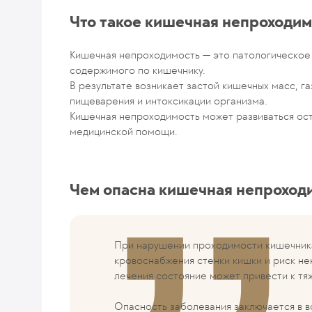
Что такое кишечная непроходим
Кишечная непроходимость — это патологическое
содержимого по кишечнику.
В результате возникает застой кишечных масс, га
пищеварения и интоксикации организма.
Кишечная непроходимость может развиваться ост
медицинской помощи.
Чем опасна кишечная непроход
При нарушении проходимости кишечника
кровоснабжения стенки кишки и риск не
лечения состояние может привести к т
Опасность заболевания заключается в в