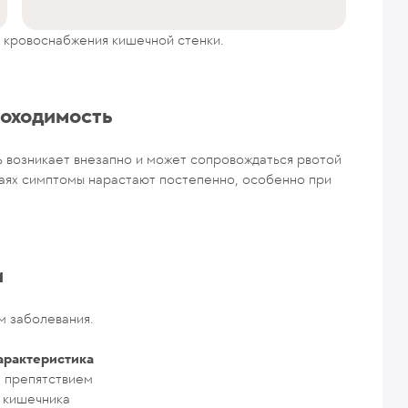
я кровоснабжения кишечной стенки.
роходимость
ь возникает внезапно и может сопровождаться рвотой
чаях симптомы нарастают постепенно, особенно при
и
м заболевания.
арактеристика
м препятствием
 кишечника