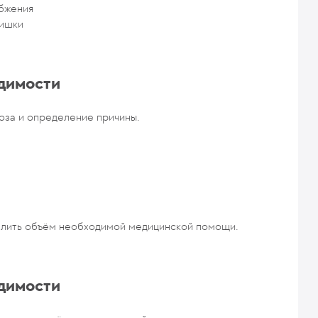
бжения
кишки
димости
оза и определение причины.
лить объём необходимой медицинской помощи.
димости