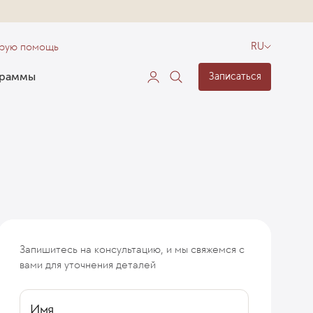
орую помощь
RU
граммы
Записаться
Запишитесь на консультацию, и мы свяжемся с
ходимости
Из-за чего развивается кишечная непроходимост
вами для уточнения деталей
Имя