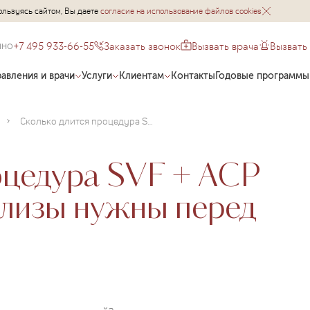
ользуясь сайтом, Вы даете
согласие на использование файлов cookies
+7 495 933-66-55
Заказать звонок
Вызвать врача
Вызвать
чно
авления и врачи
Услуги
Клиентам
Контакты
Годовые программы
Сколько длится процедура SVF + ACP терапии и какие анализы нужны перед ней?
оцедура SVF + ACP
ализы нужны перед