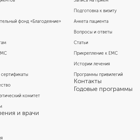
циентов
Запись на прием
Подготовка к визиту
тельный фонд «Благодеяние»
Анкета пациента
Вопросы и ответы
там
Статьи
ЕМС
Прикрепление к EMC
Истории лечения
 сертификаты
Программы привилегий
Контакты
ество
Годовые программы
этический комитет
м
ения и врачи
ия