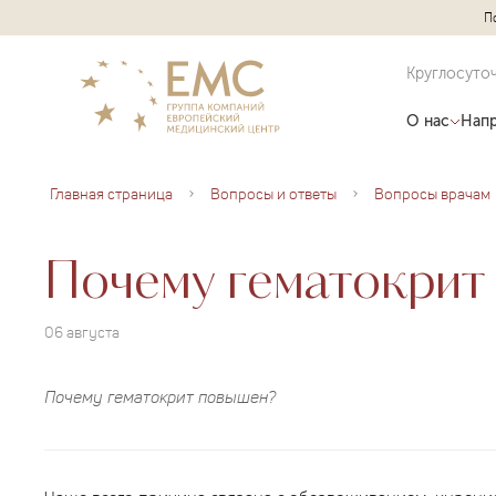
П
Круглосуто
О нас
Напр
Главная страница
Вопросы и ответы
Вопросы врачам
Почему гематокрит
06 августа
Почему гематокрит повышен?