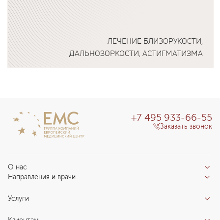
ЛЕЧЕНИЕ БЛИЗОРУКОСТИ,
ДАЛЬНОЗОРКОСТИ, АСТИГМАТИЗМА
Подробнее о программе
+7 495 933-66-55
Заказать звонок
О нас
Направления и врачи
Отзывы пациентов
Врачи
О клинике
Услуги
Направления
Благотворительный фонд «Благодеяние»
Услуги
Центры компетенций