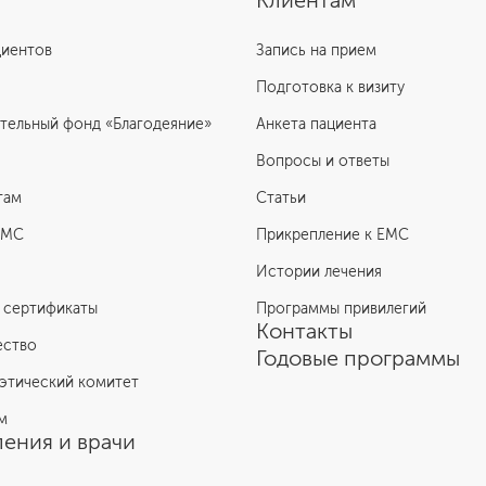
Клиентам
циентов
Запись на прием
Подготовка к визиту
тельный фонд «Благодеяние»
Анкета пациента
Вопросы и ответы
там
Статьи
ЕМС
Прикрепление к EMC
Истории лечения
 сертификаты
Программы привилегий
Контакты
ество
Годовые программы
этический комитет
м
ения и врачи