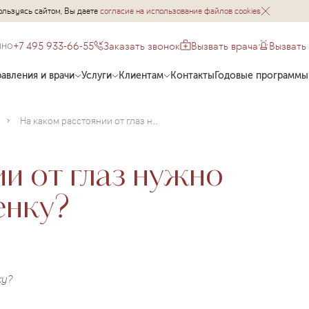
ользуясь сайтом, Вы даете
согласие на использование файлов cookies
+7 495 933-66-55
Заказать звонок
Вызвать врача
Вызвать
чно
авления и врачи
Услуги
Клиентам
Контакты
Годовые программы
На каком расстоянии от глаз нужно читать и писать ребенку?
и от глаз нужно
енку?
ку?