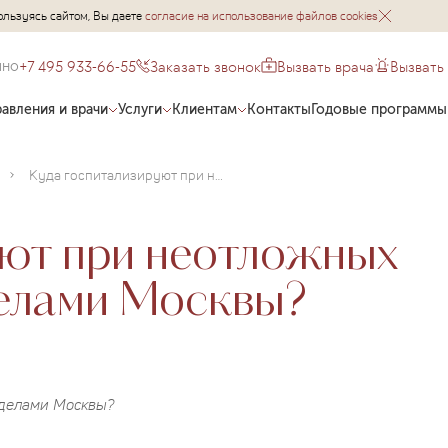
ользуясь сайтом, Вы даете
согласие на использование файлов cookies
+7 495 933-66-55
Заказать звонок
Вызвать врача
Вызвать
чно
авления и врачи
Услуги
Клиентам
Контакты
Годовые программы
Куда госпитализируют при неотложных состояниях за пределами Москвы?
уют при неотложных
делами Москвы?
еделами Москвы?