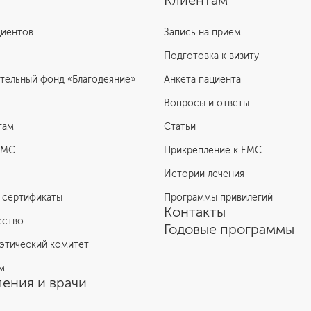
Клиентам
циентов
Запись на прием
Подготовка к визиту
тельный фонд «Благодеяние»
Анкета пациента
Вопросы и ответы
там
Статьи
ЕМС
Прикрепление к EMC
Истории лечения
 сертификаты
Программы привилегий
Контакты
ество
Годовые программы
этический комитет
м
ения и врачи