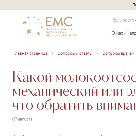
П
Круглосуто
О нас
Напр
Главная страница
Вопросы и ответы
Вопросы врачам
Какой молокоотсос
механический или э
что обратить внима
07 августа